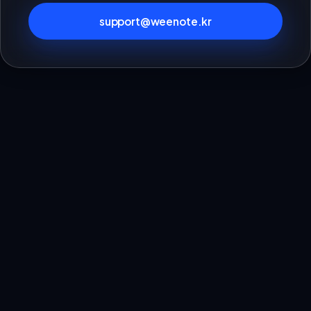
support@weenote.kr
한국학교상담연구소
대표 민상기 · 경기도 안산시 단원구 고잔로 76, 706-64호
사업자등록번호 686-10-02757 · 통신판매업 제2026-경기안산-0636호
support@weenote.kr · 070-8064-6850
위노트
연수원
위글
Genogram